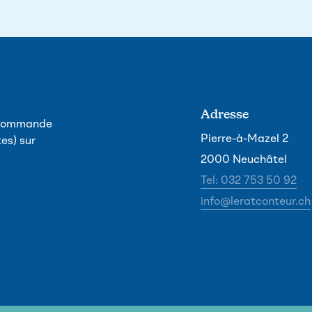
Adresse
, commande
Pierre-à-Mazel 2
es) sur
2000 Neuchâtel
Tel: 032 753 50 92
info@leratconteur.ch